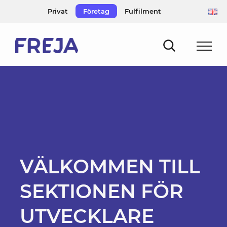
Skip
Privat
Företag
Fulfilment
to
content
VÄLKOMMEN TILL
SEKTIONEN FÖR
UTVECKLARE