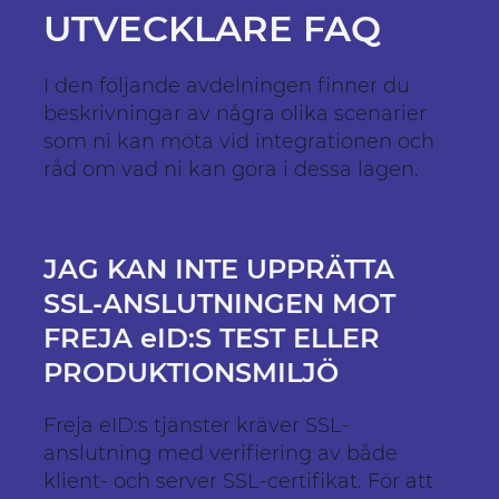
UTVECKLARE FAQ
I den följande avdelningen finner du
beskrivningar av några olika scenarier
som ni kan möta vid integrationen och
råd om vad ni kan göra i dessa lägen.
JAG KAN INTE UPPRÄTTA
SSL-ANSLUTNINGEN MOT
FREJA eID:S TEST ELLER
PRODUKTIONSMILJÖ
Freja eID:s tjänster kräver SSL-
anslutning med verifiering av både
klient- och server SSL-certifikat. För att