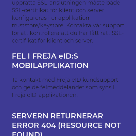
upprätta SSL-anslutningen måste både
SSL-certifikat för klient och server
konfigureras i er applikation
truststore/keystore. Kontakta vår support
för att kontrollera att du har fått rätt SSL-
certifikat för klient och server.
FEL I FREJA eID:S
MOBILAPPLIKATION
Ta kontakt med Freja eID kundsupport
och ge de felmeddelandet som syns i
Freja eID-applikationen.
SERVERN RETURNERAR
ERROR 404 (RESOURCE NOT
FOUND)